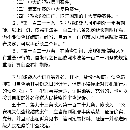
“（二）重大的犯罪集团案件；
“（三）流窜作案的重大复杂案件；
“（四）犯罪涉及面广，取证困难的重大复杂案件。”
２、“第一百二十七条 对犯罪嫌疑人可能判处十年有期
徒刑以上刑罚，依照本法第一百二十六条规定延长期限届满，
仍不能侦查终结的，经省、自治区、直辖市人民检察院批准或
者决定，可以再延长二个月。”
３、“第一百二十八条 在侦查期间，发现犯罪嫌疑人另
有重要罪行的，自发现之日起依照本法第一百二十四条的规定
重新计算侦查羁押期限。
“犯罪嫌疑人不讲真实姓名、住址，身份不明的，侦查羁
押期限自查清其身份之日起计算，但是不得停止对其犯罪行为
的侦查取证。对于犯罪事实清楚，证据确实、充分的，也可以
按其自报的姓名移送人民检察院审查起诉。”
五十二、第九十三条改为第一百二十九条，修改为：“公
安机关侦查终结的案件，应当做到犯罪事实清楚，证据确实、
充分，并且写出起诉意见书，连同案卷材料、证据一并移送同
级人民检察院审查决定。”