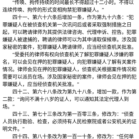
“传唤、拘传持续的时间最长不得超过十二小时。不得以
连续传唤、拘传的形式变相拘禁犯罪嫌疑人。”
四十一、第六十六条后增加一条，作为第九十六条：“犯
罪嫌疑人在被侦查机关第一次讯问后或者采取强制措施之日
起，可以聘请律师为其提供法律咨询、代理申诉、控告。犯罪
嫌疑人被逮捕的，聘请的律师可以为其申请取保候审。涉及国
家秘密的案件，犯罪嫌疑人聘请律师，应当经侦查机关批准。
“受委托的律师有权向侦查机关了解犯罪嫌疑人涉嫌的罪
名，可以会见在押的犯罪嫌疑人，向犯罪嫌疑人了解有关案件
情况。律师会见在押的犯罪嫌疑人，侦查机关根据案件情况和
需要可以派员在场。涉及国家秘密的案件，律师会见在押的犯
罪嫌疑人，应当经侦查机关批准。”
四十二、第六十八条改为第九十八条，增加一款，作为第
二款：“询问不满十八岁的证人，可以通知其法定代理人到
场。”
四十三、第七十三条改为第一百零三条，修改为：“侦查
人员执行勘验、检查，必须持有人民检察院或者公安机关的证
明文件。”
四十四、第八十条改为第一百一十条，修改为：“任何单