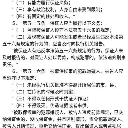
“（二）有能力履行保证义务；
“（三）享有政治权利，人身自由未受到限制；
“（四）有固定的住处和收入。”
５、“第五十五条 保证人应当履行以下义务：
“（一）监督被保证人遵守本法第五十六条的规定；
“（二）发现被保证人可能发生或者已经发生违反本法第
五十六条规定的行为的，应当及时向执行机关报告。
“被保证人有违反本法第五十六条规定的行为，保证人未
及时报告的，对保证人处以罚款，构成犯罪的，依法追究刑事
责任。”
６、“第五十六条 被取保候审的犯罪嫌疑人、被告人应
当遵守以下规定：
“（一）未经执行机关批准不得离开所居住的市、县；
“（二）在传讯的时候及时到案；
“（三）不得以任何形式干扰证人作证；
“（四）不得毁灭、伪造证据或者串供。
“被取保候审的犯罪嫌疑人、被告人违反前款规定，已交
纳保证金的，没收保证金，并且区别情形，责令犯罪嫌疑人、
被告人具结悔过，重新交纳保证金、提出保证人或者监视居