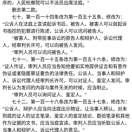
序的，人民检察院可以不派员出席法庭。”
删去第二款。
七十、第一百一十四条改为第一百五十五条，修改为：
“公诉人在法庭上宣读起诉书后，被告人、被害人可以就起诉
书指控的犯罪进行陈述，公诉人可以讯问被告人。
“被害人、附带民事诉讼的原告人和辩护人、诉讼代理
人，经审判长许可，可以向被告人发问。
“审判人员可以讯问被告人。”
七十一、第一百一十五条改为第一百五十六条，修改为：
“证人作证，审判人员应当告知他要如实地提供证言和有意作
伪证或者隐匿罪证要负的法律责任。公诉人、当事人和辩护
人、诉讼代理人经审判长许可，可以对证人、鉴定人发问。审
判长认为发问的内容与案件无关的时候，应当制止。
“审判人员可以询问证人、鉴定人。”
七十二、第一百一十六条改为第一百五十七条，修改为：
“公诉人、辩护人应当向法庭出示物证，让当事人辨认，对未
到庭的证人的证言笔录、鉴定人的鉴定结论、勘验笔录和其他
作为证据的文书，应当当庭宣读。审判人员应当听取公诉人、
当事人和辩护人、诉讼代理人的意见。”