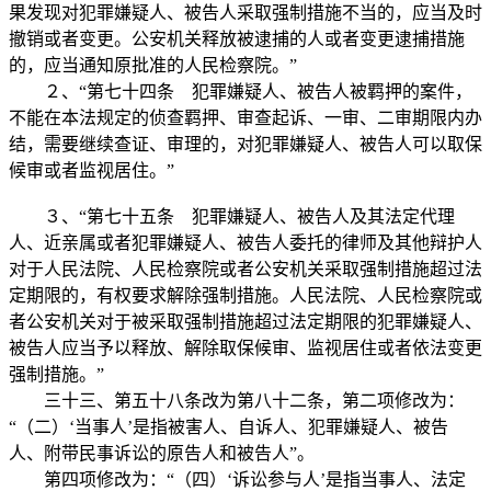
果发现对犯罪嫌疑人、被告人采取强制措施不当的，应当及时
撤销或者变更。公安机关释放被逮捕的人或者变更逮捕措施
的，应当通知原批准的人民检察院。”
２、“第七十四条 犯罪嫌疑人、被告人被羁押的案件，
不能在本法规定的侦查羁押、审查起诉、一审、二审期限内办
结，需要继续查证、审理的，对犯罪嫌疑人、被告人可以取保
候审或者监视居住。”
３、“第七十五条 犯罪嫌疑人、被告人及其法定代理
人、近亲属或者犯罪嫌疑人、被告人委托的律师及其他辩护人
对于人民法院、人民检察院或者公安机关采取强制措施超过法
定期限的，有权要求解除强制措施。人民法院、人民检察院或
者公安机关对于被采取强制措施超过法定期限的犯罪嫌疑人、
被告人应当予以释放、解除取保候审、监视居住或者依法变更
强制措施。”
三十三、第五十八条改为第八十二条，第二项修改为：
“（二）‘当事人’是指被害人、自诉人、犯罪嫌疑人、被告
人、附带民事诉讼的原告人和被告人”。
第四项修改为：“（四）‘诉讼参与人’是指当事人、法定