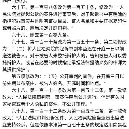
庭应当执行。”
六十五、第一百零八条改为第一百五十条，修改为：“人
民法院对提起公诉的案件进行审查后，对于起诉书中有明确的
指控犯罪事实并且附有证据目录、证人名单和主要证据复印件
或者照片的，应当决定开庭审判。”
六十六、删去第一百零九条。
六十七、第一百一十条改为第一百五十一条，第二项修改
为：“（二）将人民检察院的起诉书副本至迟在开庭十日以前
送达被告人。对于被告人未委托辩护人的，告知被告人可以委
托辩护人，或者在必要的时候指定承担法律援助义务的律师为
其提供辩护”。
第五项修改为：“（五）公开审判的案件，在开庭三日以
前先期公布案由、被告人姓名、开庭时间和地点。”
六十八、第一百一十一条改为第一百五十二条，第一款修
改为：“人民法院审判第一审案件应当公开进行。但是有关国
家秘密或者个人隐私的案件，不公开审理。”
六十九、第一百一十二条改为第一百五十三条，第一款修
改为：“人民法院审判公诉案件，人民检察院应当派员出席法
庭支持公诉，但是依照本法第一百七十五条的规定适用简易程