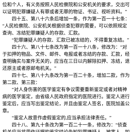
位和个人，有义务按照人民检察院和公安机关的要求，交出可
以证明犯罪嫌疑人有罪或者无罪的物证、书证、视听资料。”
四十五、第八十六条后增加一条，作为第一百一十七条：
“人民检察院、公安机关根据侦查犯罪的需要，可以依照规定
查询、冻结犯罪嫌疑人的存款、汇款。
“犯罪嫌疑人的存款、汇款已被冻结的，不得重复冻结。”
四十六、第八十七条改为第一百一十八条，修改为：“对
于扣押的物品、文件、邮件、电报或者冻结的存款、汇款，经
查明确实与案件无关的，应当在三日以内解除扣押、冻结，退
还原主或者原邮电机关。”
四十七、第八十九条改为第一百二十条，增加二款，作为
第二款、第三款：
“对人身伤害的医学鉴定有争议需要重新鉴定或者对精神
病的医学鉴定，由省级人民政府指定的医院进行。鉴定人进行
鉴定后，应当写出鉴定结论，并且由鉴定人签名，医院加盖公
章。
“鉴定人故意作虚假鉴定的,应当承担法律责任。”
四十八、第九十条改为第一百二十一条，修改为：“侦查
机关应当将用作证据的鉴定结论告知犯罪嫌疑人、被害人。如