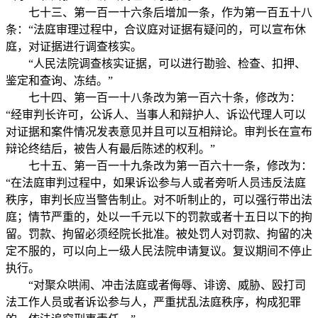
七十三、第一百一十六条后增加一条，作为第一百五十八
条：“法庭审理过程中，合议庭对证据有疑问的，可以宣布休
庭，对证据进行调查核实。
“人民法院调查核实证据，可以进行勘验、检查、扣押、
鉴定和查询、冻结。”
七十四、第一百一十八条改为第一百六十条，修改为：
“经审判长许可，公诉人、当事人和辩护人、诉讼代理人可以
对证据和案件情况发表意见并且可以互相辩论。审判长在宣布
辩论终结后，被告人有最后陈述的权利。”
七十五、第一百一十九条改为第一百六十一条，修改为：
“在法庭审判过程中，如果诉讼参与人或者旁听人员违反法庭
秩序，审判长应当警告制止。对不听制止的，可以强行带出法
庭；情节严重的，处以一千元以下的罚款或者十五日以下的拘
留。罚款、拘留必须经院长批准。被处罚人对罚款、拘留的决
定不服的，可以向上一级人民法院申请复议。复议期间不停止
执行。
“对聚众哄闹、冲击法庭或者侮辱、诽谤、威胁、殴打司
法工作人员或者诉讼参与人，严重扰乱法庭秩序，构成犯罪