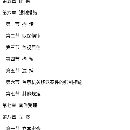
第五章 证 据
第六章 强制措施
第一节
拘
传
第二节
取保候审
第三节
监视居住
第四节
拘
留
第五节
逮
捕
第六节
监察机关移送案件的强制措施
第七节
其他规定
第七章 案件受理
第八章 立 案
第一节
立案审查