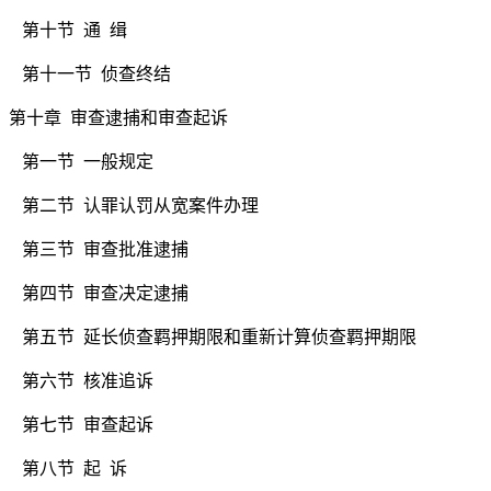
第十节
通
缉
第十一节
侦查终结
第十章
审查逮捕和审查起诉
第一节
一般规定
第二节
认罪认罚从宽案件办理
第三节
审查批准逮捕
第四节
审查决定逮捕
第五节
延长侦查羁押期限和重新计算侦查羁押期限
第六节
核准追诉
第七节
审查起诉
第八节
起
诉