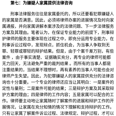
第七：为嫌疑人家属提供法律咨询
刑事法律服务往往是家属委托的，所以还要看犯罪嫌疑人
的家属是否满意。因此，必须将律师办案的进展情况及时向家
属通报，并向家属讲解本案涉及的法律问题、下一步法律服务
方案及其理由。笔者认为，在保证专业能力的前提下，刑事辩
护律师的服务主要体现在过程之中，即充分运用专业能力，在
刑事诉讼过程中，发现辩点，抓住机会，为当事人争取到无
罪、轻罪或罪轻的辩护结果。但是，由于个案千差万别，有些
案件 ，由于事实清楚、证据确实充分，再专业的律师可能都
无力回天，无法避免严重的裁判结果 。而所有的当事人都是
注重结果的，当结果不理想时，再有素养的当事人可能也会对
律师产生失望。因此，为犯罪嫌疑人的家属提供充分的法律咨
询也十分重要。一个专业的律师还应当让其明白：一是案件的
定性与量刑；二是案件可能的结果；三是辩护方案及其采取辩
护方案的理由；四是律师的工作内容；五是家属可以配合的工
作。律师要主动地让家属随时了解案件的进展和辩护工作的开
展情况，让家属在充分知情的情况下理解和支持辩护的工作。
只有让家属了解案件诉讼过程、法律规定、辩护过程，才可以