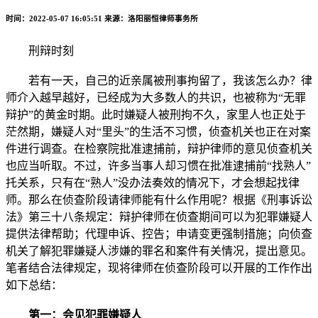
时间：2022-05-07 16:05:51
来源：洛阳丽恒律师事务所
刑辩时刻
若有一天，自己的近亲属被刑事拘留了，我该怎么办？律
师介入越早越好，已经成为大多数人的共识，也被称为“无罪
辩护”的黄金时期。此时嫌疑人被刑拘不久，家里人也正处于
茫然期，嫌疑人对“里头”的生活不习惯，侦查机关也正在对案
件进行调查。在检察院批准逮捕前，辩护律师的意见侦查机关
也应当听取。不过，许多当事人却习惯在批准逮捕前“找熟人”
托关系，只有在“熟人”没办法奏效的情况下，才会想起找律
师。那么在侦查阶段请律师能有什么作用呢？根据《刑事诉讼
法》第三十八条规定：辩护律师在侦查期间可以为犯罪嫌疑人
提供法律帮助；代理申诉、控告；申请变更强制措施；向侦查
机关了解犯罪嫌疑人涉嫌的罪名和案件有关情况，提出意见。
笔者结合法律规定，现将律师在侦查阶段可以开展的工作作出
如下总结：
第一：会见犯罪嫌疑人