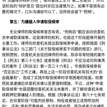
书“泄露律师辩护方向”，律师客观上沦为“第二侦查员”，所以
该阶段的“辩护意见”提出时亦应当谨慎为之，如果不是很有必
要的情况下，口头沟通就可以了，这样就会留下“把柄”。
第五：为嫌疑人申请取保候审
无论律师的取保候审是否有效，“刑拘后”都应该向侦查机
关申请取保候审，这是律师的权利，也是这个阶段能够开展的
主要工作。律师向侦查机关提出取保候审申请，按照我国《刑
事诉讼法》与三部门《关于取保候审若干问题的规定》进行。
按照惯例，侦查机关会驳回律师的申请，除非非常轻微的案件
【《刑法》第三十七条】或者依据《刑法》不应当追究刑事责
任的案件【《刑诉法》第一百三十六条】。毕竟取保候审有
“否定自己”工作之嫌，再加上这一阶段侦查机关有较大的“自
由裁量权”，造成了实践中取保候审时非常困难的局面。检察
院批准逮捕后侦查机关难以变更强制措施，不过，这种“申请
取保候审”也是提醒侦查机关关注本案件，并了解侦查机关继
续羁押犯罪嫌疑人的理由。根据《刑事诉讼法》第六十七条规
定，在侦查阶段“可能判处管制、拘役或者独立适用附加刑
的”，还有“患有严重疾病、生活不能自理，怀孕或者正在哺乳