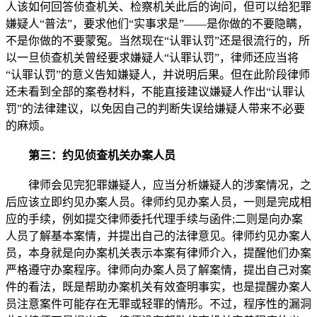
人该如何回答侦查机关、检察机关此后的询问，但可以给犯罪
嫌疑人“普法”，要求他们“实事求是”——是你做的不要隐瞒，
不是你做的不要蒙冤。当然现在“认罪认罚”还是很流行的，所
以一旦侦查机关曾经要求嫌疑人“认罪认罚”，律师还应当将
“认罪认罚”的意义告知嫌疑人，并说明后果。但在此阶段律师
还未看到全部的案卷材料，不能直接建议嫌疑人作出“认罪认
罚”的法律建议，以免因自己的判断失误给嫌疑人带来不必要
的麻烦。
第三：约见侦查机关办案人员
律师会见完犯罪嫌疑人，应当分析嫌疑人的涉案情况，之
后应该立即约见办案人员。律师约见办案人员，一则是完成相
应的手续，例如提交律师委托代理手续与函件;二则是向办案
人员了解基本案情，并提出自己的法律意见。律师约见办案人
员，本身就是向办案机关表示本案有律师介入，提醒他们办案
严格遵守办案程序。律师向办案人员了解案情，提出自己对案
件的看法，既是帮助办案机关有效查明事实，也是提醒办案人
员注意案件可能存在无罪或轻罪的情形。不过，程序性的漏洞