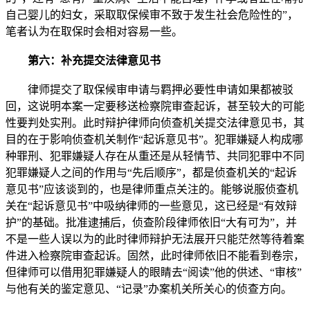
自己婴儿的妇女，采取取保候审不致于发生社会危险性的”，
笔者认为在取保时会相对容易一些。
第六：补充提交法律意见书
律师提交了取保候审申请与羁押必要性申请如果都被驳
回，这说明本案一定要移送检察院审查起诉，甚至较大的可能
性要判处实刑。此时辩护律师向侦查机关提交法律意见书，其
目的在于影响侦查机关制作“起诉意见书”。犯罪嫌疑人构成哪
种罪刑、犯罪嫌疑人存在从重还是从轻情节、共同犯罪中不同
犯罪嫌疑人之间的作用与“先后顺序”，都是侦查机关的“起诉
意见书”应该谈到的，也是律师重点关注的。能够说服侦查机
关在“起诉意见书”中吸纳律师的一些意见，这已经是“有效辩
护”的基础。批准逮捕后，侦查阶段律师依旧“大有可为”，并
不是一些人误以为的此时律师辩护无法展开只能茫然等待着案
件进入检察院审查起诉。固然，此时律师依旧不能看到卷宗，
但律师可以借用犯罪嫌疑人的眼睛去“阅读”他的供述、“审核”
与他有关的鉴定意见、“记录”办案机关所关心的侦查方向。