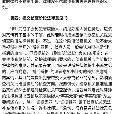
此时律师不易提出来，律师没有帮助侦查机关完善程序的义
务。
第四：提交侦查阶段法律意见书
律师完成了会见犯罪嫌疑人、约见办案人员任务后，应该
对案情有了基本的了解，此时若时机成熟应该向办案机关提交
侦查阶段法律意见书。不过，在这个阶段侦查机关一般不会太
重视辩护律师的“辩护意见”，侦查人员一般会认为辩护是“逮
捕后的事情 ”。但根据新的《刑事诉讼法》第161条规定：在
案件侦查终结前，辩护律师提出要求的，侦查机关应当听取辩
护律师的意见，并记录在案。也就是说辩护律师提出书面意见
的，应当附卷。“捕后辩护”的法律意见书针对的是批准逮捕后
的案情，其目的是提出犯罪嫌疑人无罪或轻罪的意见，影响侦
查机关批准逮捕后的侦查方向。按照惯例，检察机关批准逮捕
后案件必然会移送到检察机关审查起诉，这就意味着此时律师
的法律意见书应该以犯罪嫌疑人“事实无罪”或“事实轻罪”为主
要阐述方向，除非“证据无罪”与“证据轻罪”属于侦查机关无法
补充侦查到的情况。许多律师过于急切，很容易通过法律意见