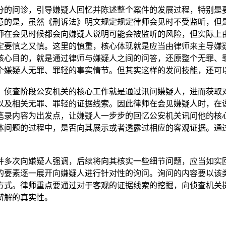
的问诊，引导嫌疑人回忆并陈述整个案件的发展过程，特别是要
意的是，虽然《刑诉法》明文规定规定律师会见时不受监听，但
师在会见时候都会向嫌疑人说明可能会被监听的风险，但实际上
定要慎之又慎。这里的慎重，核心体现就是应当由律师来主导嫌
核心目的，就是通过律师与嫌疑人之间的问答，还原整个无罪、
个嫌疑人无罪、罪轻的事实情节。但其实这样的发问技能，还可
侦查阶段公安机关的核心工作就是通过讯问嫌疑人，进而获取对
以及相关无罪、罪轻的证据线索。因此律师在会见嫌疑人时，在
笔录内容为出发点，让嫌疑人一步步的回忆公安机关讯问他的核
体问题的过程中，是否向其展示或者透露过相应的客观证据。通
多次向嫌疑人强调，后续将向其核实一些细节问题，应当如实回
的要素逐一展开向嫌疑人进行针对性的询问。询问的内容要以该
方式。律师重点要通过对于客观的证据线索的挖掘，向侦查机关
辩解的真实性。