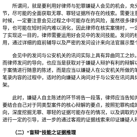
所谓问，就是要利用好律师与犯罪嫌疑人会见的机会，充分
节，尽可能的全面获取无罪、罪轻证据所存在的线索。需要注
时候，一定要注意会见过程之中可能存在的风险，虽然很多律
导，也可能在短时间内难以消化，因此律师在核实案情时，一
了实现这一目的，律师需要运用好会见中的发问技能。发问的
用，通过详细的庭前辅导以及严密的发问设计来向法官展示整
会见中的发问与公安机关的讯问实际上具有异曲同工之妙。
而律师发问的导向，也应当是获取对于嫌疑人辩护有利的辩解
于案情进行随意的陈述，而是应当以嫌疑人在公安机关所做的
笔录内容的过程中，适时的向嫌疑人询问对于与公安在讯问具
架。
此时，嫌疑人自主陈述的环节将告一段落，律师应当告知并
要结合自己对于同类型案件的核心辩解的要点，按照犯罪构成
向，深度挖掘无罪、罪轻的证据可能存在的情况，以及调取的
进行一定的引导，进一步的通过客观的证据线索来印证嫌疑人
（二）“盲辩”技能之证据推理