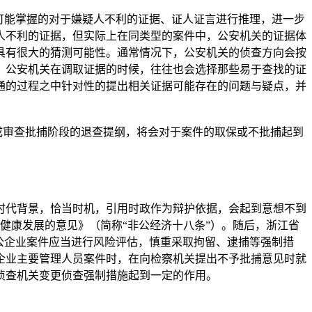
可能掌握的对于嫌疑人不利的证据、证人证言进行推理，进一步
人不利的证据，但实际上在同类型的案件中，公安机关的证据体
具有很大的猜测可能性。通常情况下，公安机关的侦查方向会按
，公安机关在调取证据的时候，往往也会选择那些易于查找的证
通的过程之中针对性的提出相关证据可能存在的问题与疑点，并
成审查批捕阶段的退查提纲，将会对于案件的取保或不批捕起到
代背景，恰当时机，引用时政作为辩护依据，会起到意想不到
济健康发展的意见》（简称“非公经济十八条”）。随后，浙江省
公企业案件应当进行风险评估，慎重采取拘留、逮捕等强制措
企业主要管理人员案件时，在向检察机关提出不予批捕意见时就
侦查机关变更侦查强制措施起到一定的作用。