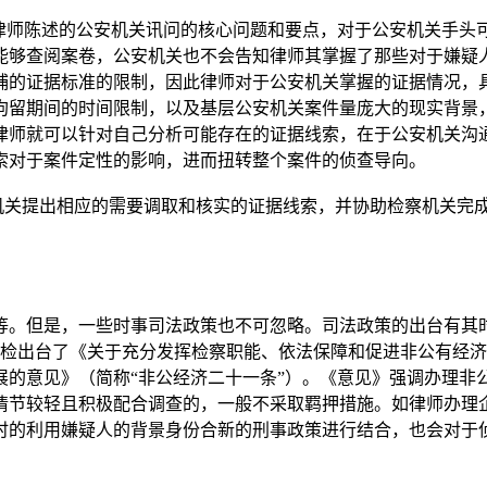
师陈述的公安机关讯问的核心问题和要点，对于公安机关手头
能够查阅案卷，公安机关也不会告知律师其掌握了那些对于嫌疑
捕的证据标准的限制，因此律师对于公安机关掌握的证据情况，
拘留期间的时间限制，以及基层公安机关案件量庞大的现实背景
律师就可以针对自己分析可能存在的证据线索，在于公安机关沟
索对于案件定性的影响，进而扭转整个案件的侦查导向。
机关提出相应的需要调取和核实的证据线索，并协助检察机关完
。但是，一些时事司法政策也不可忽略。司法政策的出台有其时
最高检出台了《关于充分发挥检察职能、依法保障和促进非公有经
展的意见》（简称“非公经济二十一条”）。《意见》强调办理非
情节较轻且积极配合调查的，一般不采取羁押措施。如律师办理
时的利用嫌疑人的背景身份合新的刑事政策进行结合，也会对于