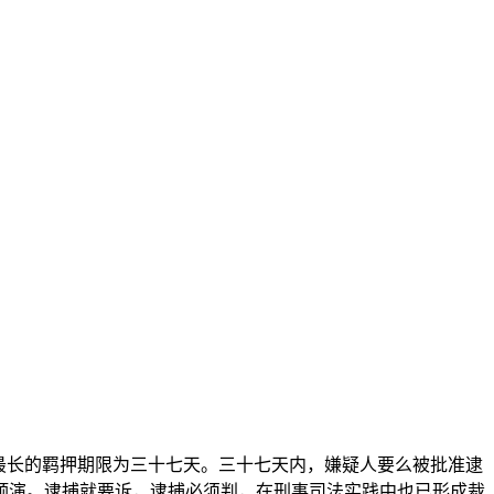
最长的羁押期限为三十七天。三十七天内，嫌疑人要么被批准逮
预演。逮捕就要诉，逮捕必须判，在刑事司法实践中也已形成裁