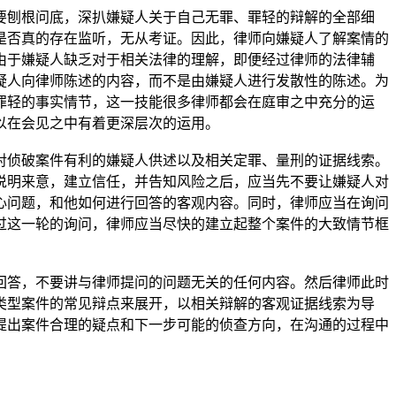
刨根问底，深扒嫌疑人关于自己无罪、罪轻的辩解的全部细
是否真的存在监听，无从考证。因此，律师向嫌疑人了解案情的
由于嫌疑人缺乏对于相关法律的理解，即便经过律师的法律辅
疑人向律师陈述的内容，而不是由嫌疑人进行发散性的陈述。为
罪轻的事实情节，这一技能很多律师都会在庭审之中充分的运
以在会见之中有着更深层次的运用。
侦破案件有利的嫌疑人供述以及相关定罪、量刑的证据线索。
说明来意，建立信任，并告知风险之后，应当先不要让嫌疑人对
心问题，和他如何进行回答的客观内容。同时，律师应当在询问
过这一轮的询问，律师应当尽快的建立起整个案件的大致情节框
答，不要讲与律师提问的问题无关的任何内容。然后律师此时
类型案件的常见辩点来展开，以相关辩解的客观证据线索为导
提出案件合理的疑点和下一步可能的侦查方向，在沟通的过程中