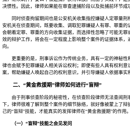
决惯性。因此，律师如果能在审查逮捕阶段以及批捕前环节成
同时侦查拘留期间也是公安机关收集指控嫌疑人定罪量刑相
安机关在侦查期间，既要收集、调取犯罪嫌疑人有罪、罪重的
会朝着定罪、罪重的方向收集证据，而选择性忽略了可能无罪
效的辩护工作，将会在一定程度上影响整个案件的证据体系，
向。
更重要的是，刑事诉讼作为传统业务，具有一定的神秘性和
律也会赋予犯罪嫌疑人相关诉讼权利；即便有些人具有权利意
案，帮助嫌疑人唤起自己的权利意识，并引导嫌疑人依据事实
二、“黄金救援期”律师如何进行“盲辩”
由于刑事侦查阶段的秘密性，在侦查阶段律师无法查阅刑事
下，律师很难了解到整个案件的细节脉络，就好像被蒙上了辩护
己的“盲辩”技能，才能真实的发挥律师在“黄金救援期”的作用
（一）“盲辩”技能之会见发问