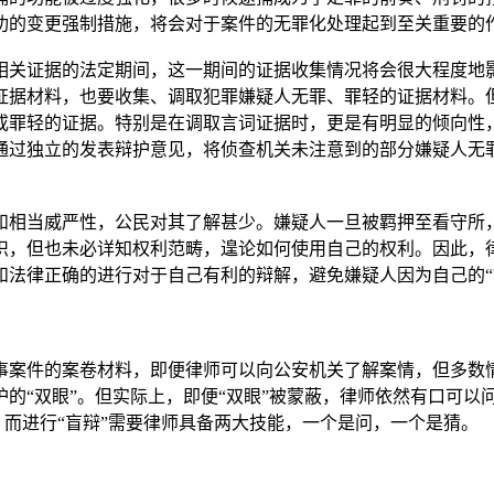
功的变更强制措施，将会对于案件的无罪化处理起到至关重要的
关证据的法定期间，这一期间的证据收集情况将会很大程度地影
证据材料，也要收集、调取犯罪嫌疑人无罪、罪轻的证据材料。
或罪轻的证据。特别是在调取言词证据时，更是有明显的倾向性
通过独立的发表辩护意见，将侦查机关未注意到的部分嫌疑人无
相当威严性，公民对其了解甚少。嫌疑人一旦被羁押至看守所，
识，但也未必详知权利范畴，遑论如何使用自己的权利。因此，
和法律正确的进行对于自己有利的辩解，避免嫌疑人因为自己的“
案件的案卷材料，即便律师可以向公安机关了解案情，但多数情
的“双眼”。但实际上，即便“双眼”被蒙蔽，律师依然有口可以
。而进行“盲辩”需要律师具备两大技能，一个是问，一个是猜。