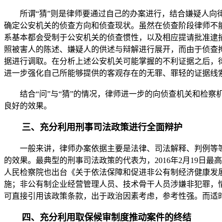
所谓“猜”则是律师要通过自己的办案进行，结合嫌疑人向律
确定公安机关的侦查方向和侦查现状。虽然在侦查阶段律师不
系基本都会受制于公安机关的侦查惯性，以及相应提请批准逮
照被害人的陈述、嫌疑人的供述与辩解进行展开，而由于侦查
据进行调取。在分析上述公安机关可能掌握的不利证据之后，
进一步强化自己所能够提供的客观存在的无罪、罪轻的证据线
结合“问”与“猜”的情况，律师进一步的向侦查机关和检察
良好的效果。
三、充分利用刑事司法政策进行全面辩护
一般来讲，律师办案依据主要是法律、司法解释、判例等等
的效果。最典型的刑事司法政策的代表为，2016年2月19日
人民检察院也出台《关于依法保障和促进非公有制经济健康发
施；非公有制企业经营管理人员、技术骨干人员涉嫌非犯罪，
可直接引用该政策条款，出于政治因素考虑，参考性强。而适
四、充分利用取保候审制度推动案件的终结