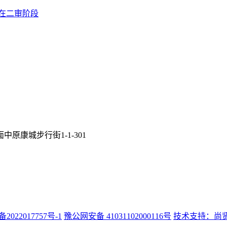
在二审阶段
康城步行街1-1-301
备2022017757号-1
豫公网安备 41031102000116号
技术支持：尚