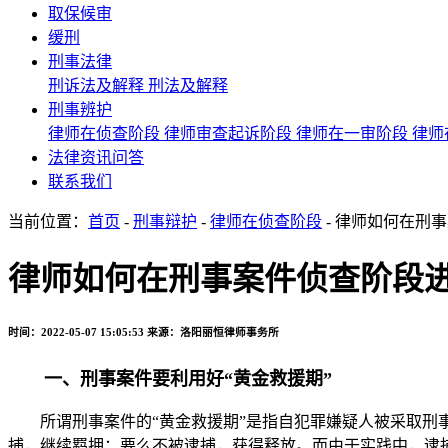
取保候审
缓刑
刑事法律
刑诉法及解释
刑法及解释
刑事辨护
律师在侦查阶段
律师审查起诉阶段
律师在一审阶段
律师
法律资讯问答
联系我们
当前位置：
首页
-
刑事辩护
-
律师在侦查阶段
- 律师如何在刑
律师如何在刑事案件侦查阶段进
时间：2022-05-07 15:05:53
来源：洛阳丽恒律师事务所
一、刑事案件要利用好“黄金救援期”
所谓刑事案件的“黄金救援期”是指自犯罪嫌疑人被采取刑事
捕，继续羁押；要么不被逮捕，获得释放。而由于实践中，逮