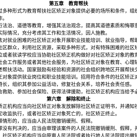
第五章 教育帮扶
多种形式为教育帮扶社区矫正对象提供必要的场所和条件，组
作。
法治、道德等教育，增强其法治观念，提高其道德素质和悔罪
际情况，充分考虑其工作和生活情况，因人施教。
对就业困难的社区矫正对象开展职业技能培训、就业指导，帮
区群众，利用社区资源，采取多种形式，对有特殊困难的社区
或者就读学校应当协助社区矫正机构做好对社区矫正对象的教
会工作服务或者其他社会服务，为社区矫正对象在教育、心理辅
帮扶活动。国家鼓励有经验和资源的社会组织跨地区开展帮扶
对象提供就业岗位和职业技能培训。招用符合条件的社区矫正对
长，组织其参加公益活动，修复社会关系，培养社会责任感。
救助、参加社会保险、获得法律援助，社区矫正机构应当给予
第六章 解除和终止
正机构应当向社区矫正对象发放解除社区矫正证明书，并通知社
收监执行，或者社区矫正对象死亡的，社区矫正终止。
情形的，应当由人民法院撤销缓刑、假释。
没有判决的，应当由审理该案件的人民法院撤销缓刑、假释，并
社区矫正机构应当向原审人民法院或者执行地人民法院提出撤销