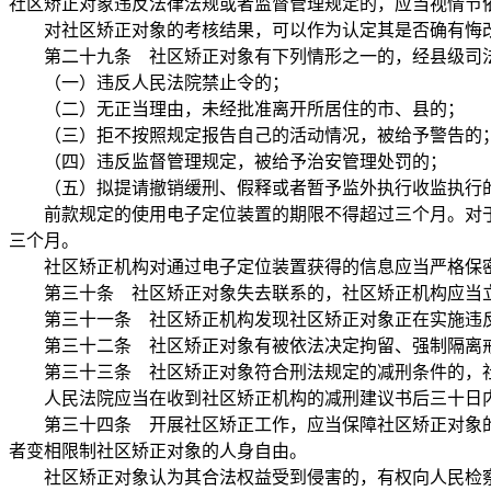
社区矫正对象违反法律法规或者监督管理规定的，应当视情节
对社区矫正对象的考核结果，可以作为认定其是否确有悔改
第二十九条 社区矫正对象有下列情形之一的，经县级司法
（一）违反人民法院禁止令的；
（二）无正当理由，未经批准离开所居住的市、县的；
（三）拒不按照规定报告自己的活动情况，被给予警告的
（四）违反监督管理规定，被给予治安管理处罚的；
（五）拟提请撤销缓刑、假释或者暂予监外执行收监执行
前款规定的使用电子定位装置的期限不得超过三个月。对于
三个月。
社区矫正机构对通过电子定位装置获得的信息应当严格保密
第三十条 社区矫正对象失去联系的，社区矫正机构应当立
第三十一条 社区矫正机构发现社区矫正对象正在实施违反
第三十二条 社区矫正对象有被依法决定拘留、强制隔离戒
第三十三条 社区矫正对象符合刑法规定的减刑条件的，社
人民法院应当在收到社区矫正机构的减刑建议书后三十日内
第三十四条 开展社区矫正工作，应当保障社区矫正对象的
者变相限制社区矫正对象的人身自由。
社区矫正对象认为其合法权益受到侵害的，有权向人民检察