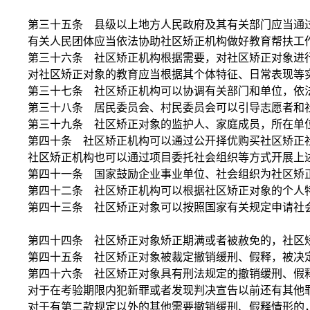
第三十五条 县级以上地方人民政府及其有关部门应当通过
有关人民团体应当依法协助社区矫正机构做好教育帮扶工
第三十六条 社区矫正机构根据需要，对社区矫正对象进行
对社区矫正对象的教育应当根据其个体特征、日常表现等实
第三十七条 社区矫正机构可以协调有关部门和单位，依法
第三十八条 居民委员会、村民委员会可以引导志愿者和社
第三十九条 社区矫正对象的监护人、家庭成员，所在单位
第四十条 社区矫正机构可以通过公开择优购买社区矫正社
社区矫正机构也可以通过项目委托社会组织等方式开展上述
第四十一条 国家鼓励企业事业单位、社会组织为社区矫正
第四十二条 社区矫正机构可以根据社区矫正对象的个人特
第四十三条 社区矫正对象可以按照国家有关规定申请社会
第四十四条 社区矫正对象矫正期满或者被赦免的，社区矫
第四十五条 社区矫正对象被裁定撤销缓刑、假释，被决定
第四十六条 社区矫正对象具有刑法规定的撤销缓刑、假释
对于在考验期限内犯新罪或者发现判决宣告以前还有其他罪
对于有第二款规定以外的其他需要撤销缓刑、假释情形的，