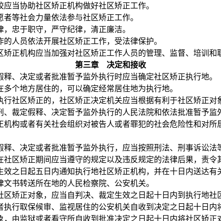
应当协助社区矫正机构做好社区矫正工作。
者等社会力量依法参与社区矫正工作。
，忠于职守，严守纪律，清正廉洁。
的人员依法开展社区矫正工作，受法律保护。
矫正机构应当加强对社区矫正工作人员的管理、监督、培训和职
第三章 决定和接收
释、决定或者批准暂予监外执行时应当确定社区矫正执行地。
多个地方居住的，可以确定经常居住地为执行地。
行社区矫正的，社区矫正决定机关应当根据有利于社区矫正对象
、裁定假释、决定暂予监外执行的人民法院和依法批准暂予监
机构或者有关社会组织对被告人或者罪犯的社会危险性和对所居
释、决定或者批准暂予监外执行，应当按照刑法、刑事诉讼法
社区矫正期间应当遵守的规定以及违反规定的法律后果，责令
效之日起五日内通知执行地社区矫正机构，并在十日内送达有关
律文书转送所在地的人民检察院、公安机关。
区矫正对象，应当自判决、裁定生效之日起十日内到执行地社
执行取保候审、监视居住的公安机关自收到决定之日起十日内
，由监狱或者看守所自收到批准决定之日起十日内将社区矫正