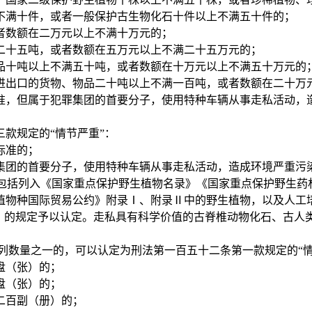
满十件，或者一般保护古生物化石十件以上不满五十件的；
者数额在二万元以上不满十万元的；
十五吨，或者数额在五万元以上不满二十五万元的；
十吨以上不满五十吨，或者数额在十万元以上不满五十万元
出口的货物、物品二十吨以上不满一百吨，或者数额在二十万
，但属于犯罪集团的首要分子，使用特种车辆从事走私活动，造
款规定的“情节严重”：
标准的；
团的首要分子，使用特种车辆从事走私活动，造成环境严重污
包括列入《国家重点保护野生植物名录》《国家重点保护野生药
植物种国际贸易公约》附录Ⅰ、附录Ⅱ中的野生植物，以及人工
的规定予以认定。走私具有科学价值的古脊椎动物化石、古人
数量之一的，可以认定为刑法第一百五十二条第一款规定的“
盘（张）的；
盘（张）的；
二百副（册）的；