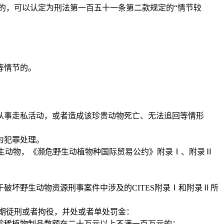
，可以认定为刑法第一百五十一条第二款规定的“情节较
等情节的。
事走私活动，或者造成该珍贵动物死亡、无法追回等情形
为犯罪处理。
生动物，《濒危野生动植物种国际贸易公约》附录Ⅰ、附录Ⅱ
坏野生动物资源刑事案件中涉及的CITES附录Ⅰ和附录Ⅱ所
有期徒刑或者拘役，并处或者单处罚金：
珍稀植物制品数额在二十万元以上不满一百万元的；