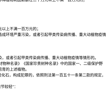
的；
元以上不满一百万元的；
成环境严重污染，或者引起甲类传染病传播、重大动植物疫情
染，或者引起甲类传染病传播、重大动植物疫情等情形的。
材物种名录》《国家珍贵树种名录》中的国家一、二级保护野
培育的上述植物。
类化石，构成犯罪的，依照刑法第一百五十一条第二款的规定，
情节较轻”：