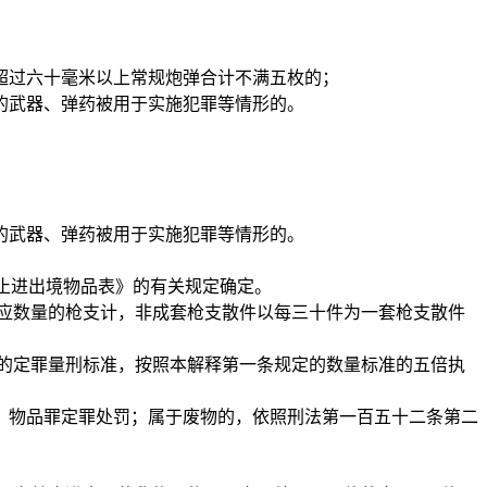
超过六十毫米以上常规炮弹合计不满五枚的；
的武器、弹药被用于实施犯罪等情形的。
的；
的武器、弹药被用于实施犯罪等情形的。
止进出境物品表》的有关规定确定。
应数量的枪支计，非成套枪支散件以每三十件为一套枪支散件
的定罪量刑标准，按照本解释第一条规定的数量标准的五倍执
物品罪定罪处罚；属于废物的，依照刑法第一百五十二条第二