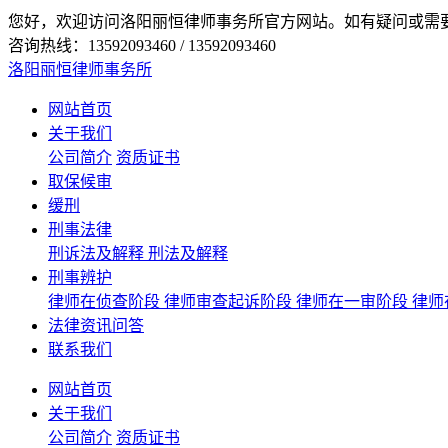
您好，欢迎访问洛阳丽恒律师事务所官方网站。如有疑问或需
咨询热线：13592093460 / 13592093460
洛阳丽恒律师事务所
网站首页
关于我们
公司简介
资质证书
取保候审
缓刑
刑事法律
刑诉法及解释
刑法及解释
刑事辨护
律师在侦查阶段
律师审查起诉阶段
律师在一审阶段
律师
法律资讯问答
联系我们
网站首页
关于我们
公司简介
资质证书