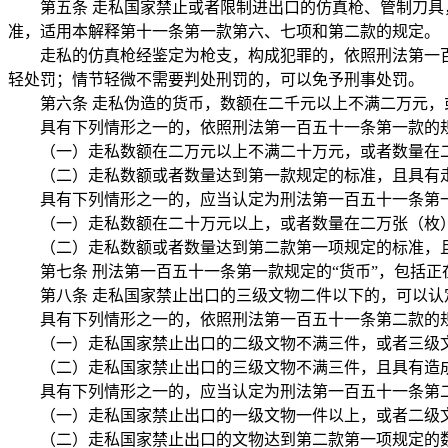
第五条 走私国家禁止或者限制进出口的仿真枪、管制刀具，
准，适用本解释第十一条第一款第六、七项和第二款的规定。
走私的仿真枪经鉴定为枪支，构成犯罪的，依照刑法第一百
轻处罚；情节轻微不需要判处刑罚的，可以免予刑事处罚。
第六条 走私伪造的货币，数额在二千元以上不满二万元，或
具有下列情形之一的，依照刑法第一百五十一条第一款的规
（一）走私数额在二万元以上不满二十万元，或者数量在
（二）走私数额或者数量达到第一款规定的标准，且具有
具有下列情形之一的，应当认定为刑法第一百五十一条第一
（一）走私数额在二十万元以上，或者数量在二万张（枚
（二）走私数额或者数量达到第二款第一项规定的标准，且
第七条 刑法第一百五十一条第一款规定的“货币”，包括正
第八条 走私国家禁止出口的三级文物二件以下的，可以认定
具有下列情形之一的，依照刑法第一百五十一条第二款的
（一）走私国家禁止出口的二级文物不满三件，或者三级
（二）走私国家禁止出口的三级文物不满三件，且具有造
具有下列情形之一的，应当认定为刑法第一百五十一条第二
（一）走私国家禁止出口的一级文物一件以上，或者二级
（二）走私国家禁止出口的文物达到第二款第一项规定的数