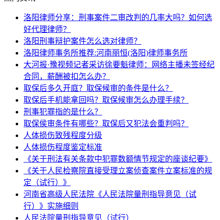
洛阳律师分享：刑事案件二审改判的几率大吗？如何选
好代理律师？
洛阳刑事辩护案件怎么选对律师？
洛阳律师事务所推荐:河南丽恒(洛阳)律师事务所
大河报·豫视频记者采访徐要魁律师：网络主播未签经纪
合同，薪酬被扣怎么办？
取保后多久开庭？取保候审的条件是什么？
取保后手机能拿回吗？取保候审怎么办理手续？
刑事犯罪指的是什么？
取保侯审条件有哪些？取保后又犯法会重判吗？
人体损伤致残程度分级
人体损伤程度鉴定标准
《关于刑法有关条款中犯罪数额情节规定的座谈纪要》
《关于人民检察院直接受理立案侦查案件立案标准的规
定（试行）》
河南省高级人民法院《人民法院量刑指导意见（试
行）》实施细则
人民法院量刑指导意见（试行）