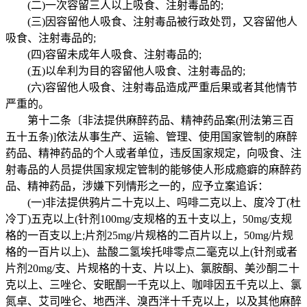
(二)一次容留三人以上吸食、注射毒品的;
(三)因容留他人吸食、注射毒品被行政处罚，又容留他人
吸食、注射毒品的;
(四)容留未成年人吸食、注射毒品的;
(五)以牟利为目的容留他人吸食、注射毒品的;
(六)容留他人吸食、注射毒品造成严重后果或者其他情节
严重的。
第十二条〔非法提供麻醉药品、精神药品案(刑法第三百
五十五条)]依法从事生产、运输、管理、使用国家管制的麻醉
药品、精神药品的个人或者单位，违反国家规定，向吸食、注
射毒品的人员提供国家规定管制的能够使人形成瘾癖的麻醉药
品、精神药品，涉嫌下列情形之一的，应予立案追诉：
(一)非法提供鸦片二十克以上、吗啡二克以上、度冷丁(杜
冷丁)五克以上(针剂100mg/支规格的五十支以上，50mg/支规
格的一百支以上;片剂25mg/片规格的二百片以上，50mg/片规
格的一百片以上)、盐酸二氢埃托啡零点二毫克以上(针剂或者
片剂20mg/支、片规格的十支、片以上)、氯胺酮、美沙酮二十
克以上、三唑仑、安眠酮一千克以上、咖啡因五千克以上、氯
氮卓、艾司唑仑、地西泮、溴西泮十千克以上，以及其他麻醉