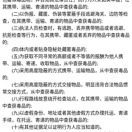
其携带、运输、寄递的物品中查获毒品的;
(二)以伪报、藏匿、伪装等蒙蔽手段逃避海关、边防等检
查，在其携带、运输、寄递的物品中查获毒品的;
(三)执法人员检查时，有逃跑、丢弃携带物品或者逃避、
抗拒检查等行为，在其携带、藏匿或者丢弃的物品中查获毒品
的;
(四)体内或者贴身隐秘处藏匿毒品的;
(五)为获取不同寻常的高额或者不等值的报酬为他人携
带、运输、寄递、收取物品，从中查获毒品的;
(六)采用高度隐蔽的方式携带、运输物品，从中查获毒品
的;
(七)采用高度隐蔽的方式交接物品，明显违背合法物品惯
常交接方式，从中查获毒品的;
(八)行程路线故意绕开检查站点，在其携带、运输的物品
中查获毒品的;
(九)以虚假身份、地址或者其他虚假方式办理托运、寄递
手续，在托运、寄递的物品中查获毒品的;
(十)有其他证据足以证明行为人应当知道的。