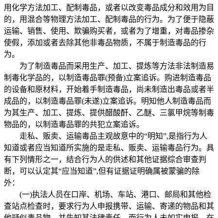
用化学方法加工、配制毒品，或者以改变毒品成分和效用为目
的，用混合等物理方法加工、配制毒品的行为。为了便于隐蔽
运输、销售、使用、欺骗购买者，或者为了增重，对毒品掺杂
使假，添加或者去除其他非毒品物质，不属于制造毒品的行
为。
为了制造毒品而采用生产、加工、提炼等方法非法制造易
制毒化学品的，以制造毒品罪(预备)立案追诉。购进制造毒品
的设备和原材料，开始着手制造毒品，尚未制造出毒品或者半
成品的，以制造毒品罪(未遂)立案追诉。明知他人制造毒品而
为其生产、加工、提炼、提供醋酸酐、乙醚、三氯甲烷等制毒
物品的，以制造毒品罪的共犯立案追诉。
走私、贩卖、运输毒品主观故意中的“明知”,是指行为人
知道或者应当知道所实施的是走私、贩卖、运输毒品行为。具
有下列情形之一，结合行为人的供述和其他证据综合审查判
断，可以认定其“应当知道”,但有证据证明确属被蒙骗的除
外：
(一)执法人员在口岸、机场、车站、港口、邮局和其他检
查站点检查时，要求行为人申报携带、运输、寄递的物品和其
他疑似毒品物，并告知其法律责任，而行为人未如实申报，在