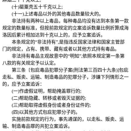
(十)罂粟壳五十千克以上;
(十一)上述毒品以外的其他毒品数量较大的。
非法持有两种以上毒品，每种毒品均没有达到本条第一款
规定的数量标准，但按前款规定的立案追诉数量比例折算成海
洛因后累计相加达到十克以上的，应予立案追诉。
本条规定的“非法持有”,是指违反国家法律和国家主管部
门的规定，占有、携带、藏有或者以其他方式持有毒品。
非法持有毒品主观故意中的“明知”,依照本规定第一条第
八款的有关规定予以认定。
第三条〔包庇毒品犯罪分子案(刑法第三百四十九条)]包庇
走私、贩卖、运输、制造毒品的犯罪分子，涉嫌下列情形之一
的，应予立案追诉：
(一)作虚假证明，帮助掩盖罪行的;
(二)帮助隐藏、转移或者毁灭证据的;
(三)帮助取得虚假身份或者身份证件的;
(四)以其他方式包庇犯罪分子的。
实施前款规定的行为，事先通谋的，以走私、贩卖、运
输、制造毒品罪的共犯立案追诉。