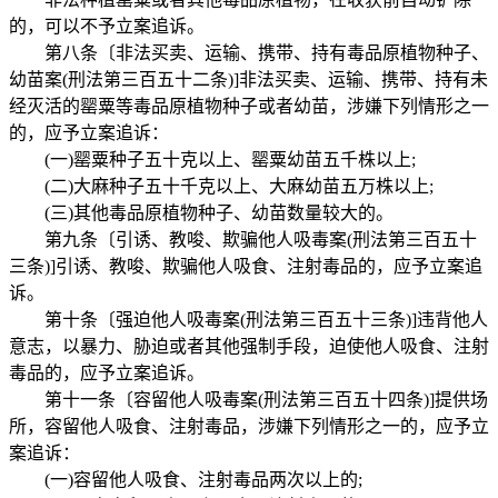
的，可以不予立案追诉。
第八条〔非法买卖、运输、携带、持有毒品原植物种子、
幼苗案(刑法第三百五十二条)]非法买卖、运输、携带、持有未
经灭活的罂粟等毒品原植物种子或者幼苗，涉嫌下列情形之一
的，应予立案追诉：
(一)罂粟种子五十克以上、罂粟幼苗五千株以上;
(二)大麻种子五十千克以上、大麻幼苗五万株以上;
(三)其他毒品原植物种子、幼苗数量较大的。
第九条〔引诱、教唆、欺骗他人吸毒案(刑法第三百五十
三条)]引诱、教唆、欺骗他人吸食、注射毒品的，应予立案追
诉。
第十条〔强迫他人吸毒案(刑法第三百五十三条)]违背他人
意志，以暴力、胁迫或者其他强制手段，迫使他人吸食、注射
毒品的，应予立案追诉。
第十一条〔容留他人吸毒案(刑法第三百五十四条)]提供场
所，容留他人吸食、注射毒品，涉嫌下列情形之一的，应予立
案追诉：
(一)容留他人吸食、注射毒品两次以上的;