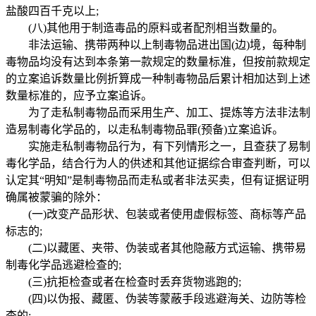
盐酸四百千克以上;
(八)其他用于制造毒品的原料或者配剂相当数量的。
非法运输、携带两种以上制毒物品进出国(边)境，每种制
毒物品均没有达到本条第一款规定的数量标准，但按前款规定
的立案追诉数量比例折算成一种制毒物品后累计相加达到上述
数量标准的，应予立案追诉。
为了走私制毒物品而采用生产、加工、提炼等方法非法制
造易制毒化学品的，以走私制毒物品罪(预备)立案追诉。
实施走私制毒物品行为，有下列情形之一，且查获了易制
毒化学品，结合行为人的供述和其他证据综合审查判断，可以
认定其“明知”是制毒物品而走私或者非法买卖，但有证据证明
确属被蒙骗的除外：
(一)改变产品形状、包装或者使用虚假标签、商标等产品
标志的;
(二)以藏匿、夹带、伪装或者其他隐蔽方式运输、携带易
制毒化学品逃避检查的;
(三)抗拒检查或者在检查时丢弃货物逃跑的;
(四)以伪报、藏匿、伪装等蒙蔽手段逃避海关、边防等检
查的;