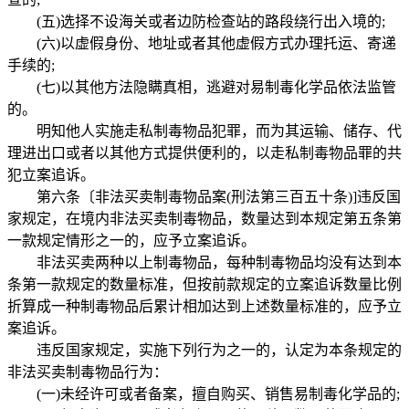
(五)选择不设海关或者边防检查站的路段绕行出入境的;
(六)以虚假身份、地址或者其他虚假方式办理托运、寄递
手续的;
(七)以其他方法隐瞒真相，逃避对易制毒化学品依法监管
的。
明知他人实施走私制毒物品犯罪，而为其运输、储存、代
理进出口或者以其他方式提供便利的，以走私制毒物品罪的共
犯立案追诉。
第六条〔非法买卖制毒物品案(刑法第三百五十条)]违反国
家规定，在境内非法买卖制毒物品，数量达到本规定第五条第
一款规定情形之一的，应予立案追诉。
非法买卖两种以上制毒物品，每种制毒物品均没有达到本
条第一款规定的数量标准，但按前款规定的立案追诉数量比例
折算成一种制毒物品后累计相加达到上述数量标准的，应予立
案追诉。
违反国家规定，实施下列行为之一的，认定为本条规定的
非法买卖制毒物品行为：
(一)未经许可或者备案，擅自购买、销售易制毒化学品的;