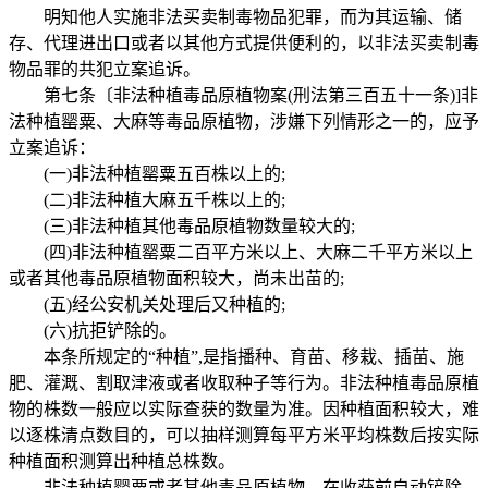
明知他人实施非法买卖制毒物品犯罪，而为其运输、储
存、代理进出口或者以其他方式提供便利的，以非法买卖制毒
物品罪的共犯立案追诉。
第七条〔非法种植毒品原植物案(刑法第三百五十一条)]非
法种植罂粟、大麻等毒品原植物，涉嫌下列情形之一的，应予
立案追诉：
(一)非法种植罂粟五百株以上的;
(二)非法种植大麻五千株以上的;
(三)非法种植其他毒品原植物数量较大的;
(四)非法种植罂粟二百平方米以上、大麻二千平方米以上
或者其他毒品原植物面积较大，尚未出苗的;
(五)经公安机关处理后又种植的;
(六)抗拒铲除的。
本条所规定的“种植”,是指播种、育苗、移栽、插苗、施
肥、灌溉、割取津液或者收取种子等行为。非法种植毒品原植
物的株数一般应以实际查获的数量为准。因种植面积较大，难
以逐株清点数目的，可以抽样测算每平方米平均株数后按实际
种植面积测算出种植总株数。
非法种植罂粟或者其他毒品原植物，在收获前自动铲除