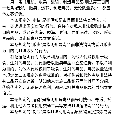
第一条〔走私、贩卖、运输、制造毒品案(刑法第三百四
十七条)]走私、贩卖、运输、制造毒品，无论数量多少，都应
予立案追诉。
本条规定的“走私”是指明知是毒品而非法将其运输、携
带、寄递进出国(边)境的行为。直接向走私人非法收购走私进
口的毒品，或者在内海、领海、界河、界湖运输、收购、贩卖
毒品的，以走私毒品罪立案追诉。
本条规定的“贩卖”是指明知是毒品而非法销售或者以贩卖
为目的而非法收买的行为。
有证据证明行为人以牟利为目的，为他人代购仅用于吸
食、注射的毒品，对代购者以贩卖毒品罪立案追诉。不以牟利
为目的，为他人代购仅用于吸食、注射的毒品，毒品数量达到
本规定第二条规定的数量标准的，对托购者和代购者以非法持
有毒品罪立案追诉。明知他人实施毒品犯罪而为其居间介绍、
代购代卖的，无论是否牟利，都应以相关毒品犯罪的共犯立案
追诉。
本条规定的“运输”是指明知是毒品而采用携带、寄递、托
运、利用他人或者使用交通工具等方法非法运送毒品的行为。
本条规定的“制造”是指非法利用毒品原植物直接提炼或者