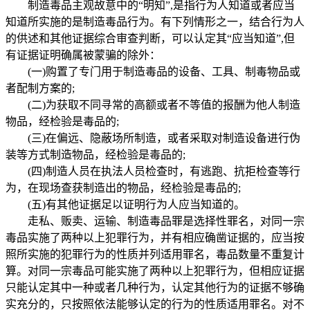
制造毒品主观故意中的“明知”,是指行为人知道或者应当
知道所实施的是制造毒品行为。有下列情形之一，结合行为人
的供述和其他证据综合审查判断，可以认定其“应当知道”,但
有证据证明确属被蒙骗的除外：
(一)购置了专门用于制造毒品的设备、工具、制毒物品或
者配制方案的;
(二)为获取不同寻常的高额或者不等值的报酬为他人制造
物品，经检验是毒品的;
(三)在偏远、隐蔽场所制造，或者采取对制造设备进行伪
装等方式制造物品，经检验是毒品的;
(四)制造人员在执法人员检查时，有逃跑、抗拒检查等行
为，在现场查获制造出的物品，经检验是毒品的;
(五)有其他证据足以证明行为人应当知道的。
走私、贩卖、运输、制造毒品罪是选择性罪名，对同一宗
毒品实施了两种以上犯罪行为，并有相应确凿证据的，应当按
照所实施的犯罪行为的性质并列适用罪名，毒品数量不重复计
算。对同一宗毒品可能实施了两种以上犯罪行为，但相应证据
只能认定其中一种或者几种行为，认定其他行为的证据不够确
实充分的，只按照依法能够认定的行为的性质适用罪名。对不