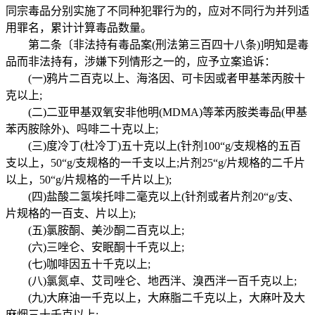
同宗毒品分别实施了不同种犯罪行为的，应对不同行为并列适
用罪名，累计计算毒品数量。
第二条〔非法持有毒品案(刑法第三百四十八条)]明知是毒
品而非法持有，涉嫌下列情形之一的，应予立案追诉：
(一)鸦片二百克以上、海洛因、可卡因或者甲基苯丙胺十
克以上;
(二)二亚甲基双氧安非他明(MDMA)等苯丙胺类毒品(甲基
苯丙胺除外)、吗啡二十克以上;
(三)度冷丁(杜冷丁)五十克以上(针剂100“g/支规格的五百
支以上，50“g/支规格的一千支以上;片剂25“g/片规格的二千片
以上，50“g/片规格的一千片以上);
(四)盐酸二氢埃托啡二毫克以上(针剂或者片剂20“g/支、
片规格的一百支、片以上);
(五)氯胺酮、美沙酮二百克以上;
(六)三唑仑、安眠酮十千克以上;
(七)咖啡因五十千克以上;
(八)氯氮卓、艾司唑仑、地西泮、溴西泮一百千克以上;
(九)大麻油一千克以上，大麻脂二千克以上，大麻叶及大
麻烟三十千克以上;