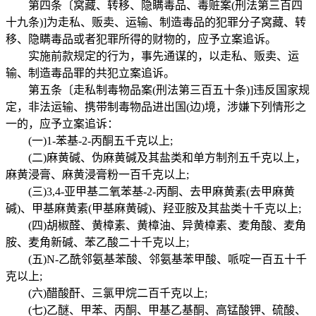
第四条〔窝藏、转移、隐瞒毒品、毒赃案(刑法第三百四
十九条)]为走私、贩卖、运输、制造毒品的犯罪分子窝藏、转
移、隐瞒毒品或者犯罪所得的财物的，应予立案追诉。
实施前款规定的行为，事先通谋的，以走私、贩卖、运
输、制造毒品罪的共犯立案追诉。
第五条〔走私制毒物品案(刑法第三百五十条)]违反国家规
定，非法运输、携带制毒物品进出国(边)境，涉嫌下列情形之
一的，应予立案追诉：
(一)1-苯基-2-丙酮五千克以上;
(二)麻黄碱、伪麻黄碱及其盐类和单方制剂五千克以上，
麻黄浸膏、麻黄浸膏粉一百千克以上;
(三)3,4-亚甲基二氧苯基-2-丙酮、去甲麻黄素(去甲麻黄
碱)、甲基麻黄素(甲基麻黄碱)、羟亚胺及其盐类十千克以上;
(四)胡椒醛、黄樟素、黄樟油、异黄樟素、麦角酸、麦角
胺、麦角新碱、苯乙酸二十千克以上;
(五)N-乙酰邻氨基苯酸、邻氨基苯甲酸、哌啶一百五十千
克以上;
(六)醋酸酐、三氯甲烷二百千克以上;
(七)乙醚、甲苯、丙酮、甲基乙基酮、高锰酸钾、硫酸、